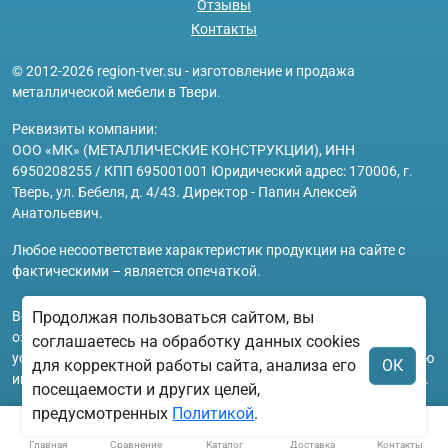
Отзывы
Контакты
© 2012-2026 region-tver.su - изготовление и продажа
металлической мебели в Твери.
Реквизиты компании:
ООО «МК» (МЕТАЛЛИЧЕСКИЕ КОНСТРУКЦИИ), ИНН
6950208255 / КПП 695001001 Юридический адрес: 170006, г.
Тверь, ул. Бебеля, д. 4/43. Директор - Папин Алексей
Анатольевич.
Любое несоответствие характеристик продукции на сайте с
фактическими – является опечаткой.
Вся информация на сайте region-tver.su носит исключительно
Продолжая пользоваться сайтом, вы
ознакомительный и справочный характер и ни при каких
соглашаетесь на обработку данных cookies
условиях не является публичной офертой. Всю дополнительную
для корректной работы сайта, анализа его
ОК
информацию можно узнать по телефонам указанным на сайте.
посещаемости и других целей,
предусмотренных
Политикой
.
Главная
Сравнение
Каталог
Доставка
Контакты