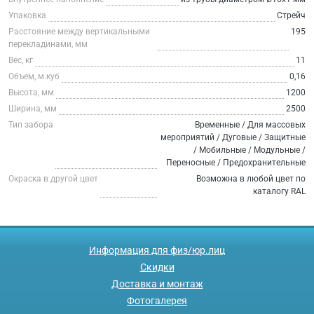
Упаковка
Стрейч
Расстояние между вертикальными
195
перекладинами, мм
Вес, кг
11
Объем, м.куб
0,16
Высота, мм
1200
Ширина, мм
2500
Тип забора
Временные / Для массовых
мероприятий / Дуговые / Защитные
/ Мобильные / Модульные /
Переносные / Предохранительные
Окраска в другой цвет
Возможна в любой цвет по
каталогу RAL
Информация для физ/юр.лиц
Скидки
Доставка и монтаж
Фотогалерея