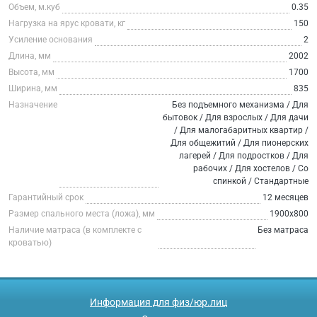
Объем, м.куб
0.35
Нагрузка на ярус кровати, кг
150
Усиление основания
2
Длина, мм
2002
Высота, мм
1700
Ширина, мм
835
Назначение
Без подъемного механизма / Для
бытовок / Для взрослых / Для дачи
/ Для малогабаритных квартир /
Для общежитий / Для пионерских
лагерей / Для подростков / Для
рабочих / Для хостелов / Со
спинкой / Стандартные
Гарантийный срок
12 месяцев
Размер спального места (ложа), мм
1900х800
Наличие матраса (в комплекте с
Без матраса
кроватью)
Информация для физ/юр.лиц