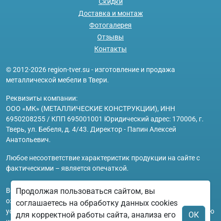
Скидки
Доставка и монтаж
Фотогалерея
Отзывы
Контакты
© 2012-2026 region-tver.su - изготовление и продажа
металлической мебели в Твери.
Реквизиты компании:
ООО «МК» (МЕТАЛЛИЧЕСКИЕ КОНСТРУКЦИИ), ИНН
6950208255 / КПП 695001001 Юридический адрес: 170006, г.
Тверь, ул. Бебеля, д. 4/43. Директор - Папин Алексей
Анатольевич.
Любое несоответствие характеристик продукции на сайте с
фактическими – является опечаткой.
Вся информация на сайте region-tver.su носит исключительно
Продолжая пользоваться сайтом, вы
ознакомительный и справочный характер и ни при каких
соглашаетесь на обработку данных cookies
условиях не является публичной офертой. Всю дополнительную
для корректной работы сайта, анализа его
ОК