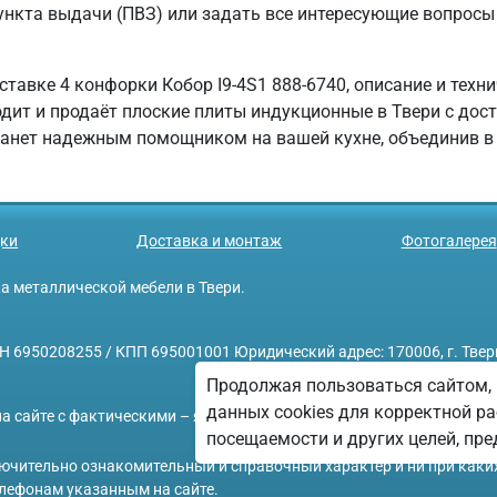
нкта выдачи (ПВЗ) или задать все интересующие вопросы п
тавке 4 конфорки Кобор I9-4S1 888-6740, описание и техн
и продаёт плоские плиты индукционные в Твери с достав
танет надежным помощником на вашей кухне, объединив в 
ки
Доставка и монтаж
Фотогалерея
ажа металлической мебели в Твери.
208255 / КПП 695001001 Юридический адрес: 170006, г. Тверь, у
Продолжая пользоваться сайтом, 
данных cookies для корректной ра
а сайте с фактическими – является опечаткой.
посещаемости и других целей, п
ключительно ознакомительный и справочный характер и ни при каки
лефонам указанным на сайте.