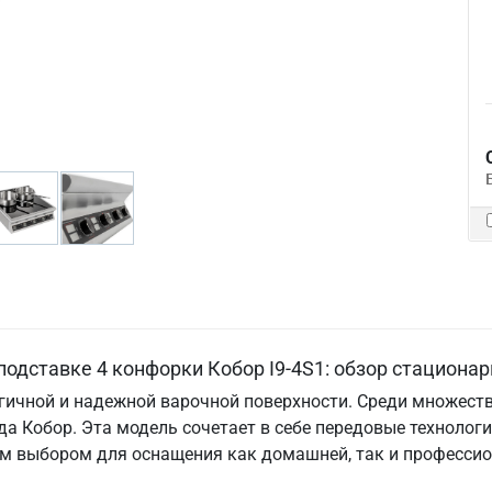
одставке 4 конфорки Кобор I9-4S1: обзор стационар
гичной и надежной варочной поверхности. Среди множест
нда Кобор. Эта модель сочетает в себе передовые техноло
ым выбором для оснащения как домашней, так и профессио