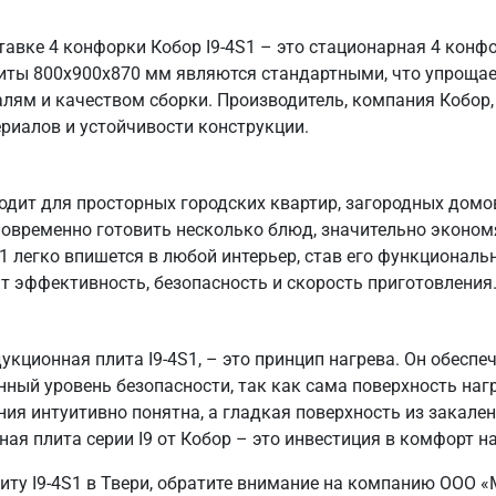
авке 4 конфорки Кобор I9-4S1 – это стационарная 4 конф
риты 800х900х870 мм являются стандартными, что упрощае
алям и качеством сборки. Производитель, компания Кобор, 
риалов и устойчивости конструкции.
дит для просторных городских квартир, загородных домов
овременно готовить несколько блюд, значительно эконом
S1 легко впишется в любой интерьер, став его функционал
ят эффективность, безопасность и скорость приготовления
укционная плита I9-4S1, – это принцип нагрева. Он обесп
ый уровень безопасности, так как сама поверхность наг
ия интуитивно понятна, а гладкая поверхность из закален
я плита серии I9 от Кобор – это инвестиция в комфорт на
плиту I9-4S1 в Твери, обратите внимание на компанию О