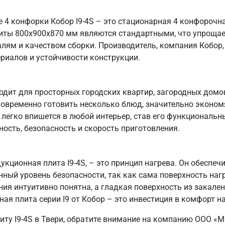
 4 конфорки Кобор I9-4S – это стационарная 4 конфорочн
риты 800х900х870 мм являются стандартными, что упрощае
алям и качеством сборки. Производитель, компания Кобор, 
риалов и устойчивости конструкции.
дит для просторных городских квартир, загородных домов
овременно готовить несколько блюд, значительно эконом
S легко впишется в любой интерьер, став его функциональ
ость, безопасность и скорость приготовления.
укционная плита I9-4S, – это принцип нагрева. Он обеспе
ый уровень безопасности, так как сама поверхность наг
ия интуитивно понятна, а гладкая поверхность из закален
я плита серии I9 от Кобор – это инвестиция в комфорт на
плиту I9-4S в Твери, обратите внимание на компанию ОО