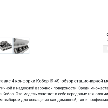
авке 4 конфорки Кобор I9-4S: обзор стационарной м
гичной и надежной варочной поверхности. Среди множест
да Кобор. Эта модель сочетает в себе передовые технолог
ым выбором для оснащения как домашней, так и профессио