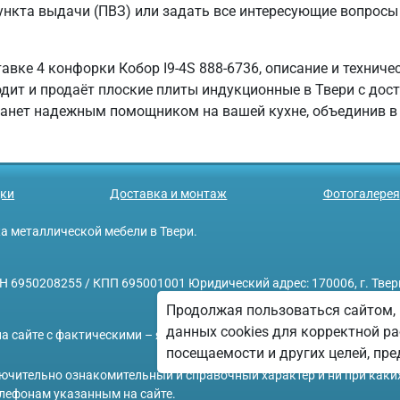
нкта выдачи (ПВЗ) или задать все интересующие вопросы п
вке 4 конфорки Кобор I9-4S 888-6736, описание и технич
и продаёт плоские плиты индукционные в Твери с достав
танет надежным помощником на вашей кухне, объединив в 
ки
Доставка и монтаж
Фотогалерея
ажа металлической мебели в Твери.
208255 / КПП 695001001 Юридический адрес: 170006, г. Тверь, у
Продолжая пользоваться сайтом, 
данных cookies для корректной ра
а сайте с фактическими – является опечаткой.
посещаемости и других целей, п
ключительно ознакомительный и справочный характер и ни при каки
лефонам указанным на сайте.