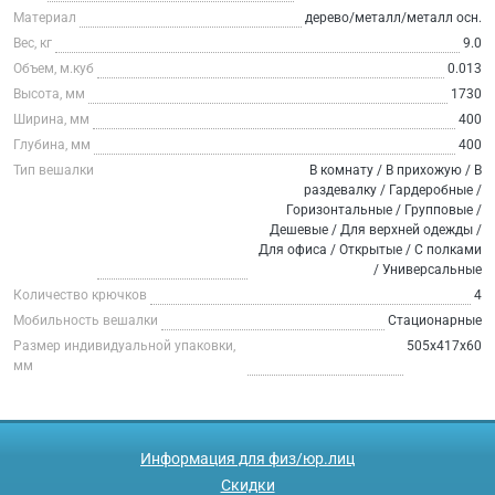
Материал
дерево/металл/металл осн.
Вес, кг
9.0
Объем, м.куб
0.013
Высота, мм
1730
Ширина, мм
400
Глубина, мм
400
Тип вешалки
В комнату / В прихожую / В
раздевалку / Гардеробные /
Горизонтальные / Групповые /
Дешевые / Для верхней одежды /
Для офиса / Открытые / С полками
/ Универсальные
Количество крючков
4
Мобильность вешалки
Стационарные
Размер индивидуальной упаковки,
505x417x60
мм
Информация для физ/юр.лиц
Скидки