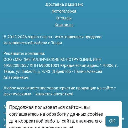
Доставка и монтаж
Фотогалерея
Отзывы
Контакты
© 2012-2026 region-tver.su - изготовление и продажа
металлической мебели в Твери.
Реквизиты компании:
ООО «МК» (МЕТАЛЛИЧЕСКИЕ КОНСТРУКЦИИ), ИНН
6950208255 / КПП 695001001 Юридический адрес: 170006, г.
Тверь, ул. Бебеля, д. 4/43. Директор - Папин Алексей
Анатольевич.
Любое несоответствие характеристик продукции на сайте с
фактическими – является опечаткой.
Вся информация на сайте region-tver.su носит исключительно
Продолжая пользоваться сайтом, вы
ознакомительный и справочный характер и ни при каких
соглашаетесь на обработку данных cookies
условиях не является публичной офертой. Всю дополнительную
для корректной работы сайта, анализа его
ОК
информацию можно узнать по телефонам указанным на сайте.
посещаемости и других целей,