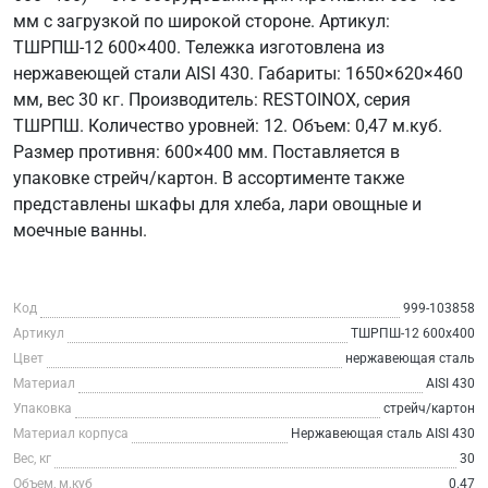
мм с загрузкой по широкой стороне. Артикул:
ТШРПШ-12 600×400. Тележка изготовлена из
нержавеющей стали AISI 430. Габариты: 1650×620×460
мм, вес 30 кг. Производитель: RESTOINOX, серия
ТШРПШ. Количество уровней: 12. Объем: 0,47 м.куб.
Размер противня: 600×400 мм. Поставляется в
упаковке стрейч/картон. В ассортименте также
представлены шкафы для хлеба, лари овощные и
моечные ванны.
Код
999-103858
Артикул
ТШРПШ-12 600х400
Цвет
нержавеющая сталь
Материал
AISI 430
Упаковка
стрейч/картон
Материал корпуса
Нержавеющая сталь AISI 430
Вес, кг
30
Объем, м.куб
0.47