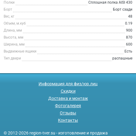
Полки
Сплошная полка AISI 430
Борт
Борт сзади
Вес, кг
48
Объем, м.куб
0.19
Длина, мм
900
Высота, мм
870
Ширина, мм
600
Выдвижные ящики
Есть
Тип двери
распашные
Информация для физ/юр.лиц
Скидки
Доставка и монтаж
Фотогалерея
Отзывы
Контакты
© 2012-2026 region-tver.su - изготовление и продажа