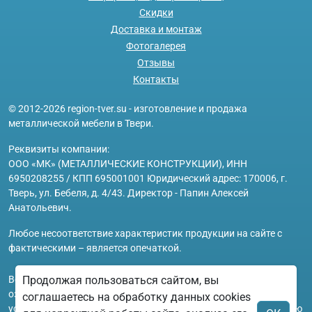
Скидки
Доставка и монтаж
Фотогалерея
Отзывы
Контакты
© 2012-2026 region-tver.su - изготовление и продажа
металлической мебели в Твери.
Реквизиты компании:
ООО «МК» (МЕТАЛЛИЧЕСКИЕ КОНСТРУКЦИИ), ИНН
6950208255 / КПП 695001001 Юридический адрес: 170006, г.
Тверь, ул. Бебеля, д. 4/43. Директор - Папин Алексей
Анатольевич.
Любое несоответствие характеристик продукции на сайте с
фактическими – является опечаткой.
Продолжая пользоваться сайтом, вы
Вся информация на сайте region-tver.su носит исключительно
ознакомительный и справочный характер и ни при каких
соглашаетесь на обработку данных cookies
условиях не является публичной офертой. Всю дополнительную