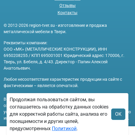
Отзывы
Контакты
© 2012-2026 region-tver.su - изготовление и продажа
металлической мебели в Твери.
Реквизиты компании:
ООО «МК» (МЕТАЛЛИЧЕСКИЕ КОНСТРУКЦИИ), ИНН
6950208255 / КПП 695001001 Юридический адрес: 170006, г.
Тверь, ул. Бебеля, д. 4/43. Директор - Папин Алексей
Анатольевич.
Любое несоответствие характеристик продукции на сайте с
фактическими – является опечаткой.
Вся информация на сайте region-tver.su носит исключительно
Продолжая пользоваться сайтом, вы
ознакомительный и справочный характер и ни при каких
соглашаетесь на обработку данных cookies
условиях не является публичной офертой. Всю дополнительную
для корректной работы сайта, анализа его
ОК
информацию можно узнать по телефонам указанным на сайте.
посещаемости и других целей,
предусмотренных
Политикой
.