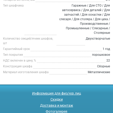
Тип шкафчика
Гаражные / Для СТО / Для
автосервиса / Для деталей / Для
запчастей / Для оснастки / Для
слесаря / Для столяра / Для цеха /
Производственные /
Промышленные / Слесарные /
Столярные
Количество секций/ячеек шкафов,
Двухстворчатые
шт
Гарантийный срок
1 год
Тип покрытия
порошковое
НДС включен в цену, %
22
Конструкция шкафа
Сборные
Материал изготовления шкафа
Металлические
Информация для физ/юр.лиц
Скидки
Доставка и монтаж
Фотогалерея