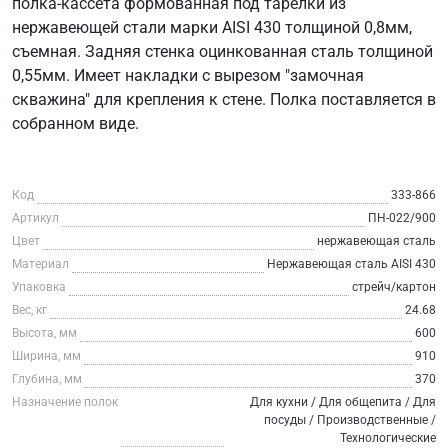
полка-кассета формованная под тарелки из
нержавеющей стали марки AISI 430 толщиной 0,8мм,
съемная. Задняя стенка оцинкованная сталь толщиной
0,55мм. Имеет накладки с вырезом "замочная
скважина" для крепления к стене. Полка поставляется в
собранном виде.
Код
333-866
Артикул
ПН-022/900
Цвет
нержавеющая сталь
Материал
Нержавеющая сталь AISI 430
Упаковка
стрейч/картон
Вес, кг
24.68
Высота, мм
600
Ширина, мм
910
Глубина, мм
370
Назначение полок
Для кухни / Для общепита / Для
посуды / Производственные /
Технологические