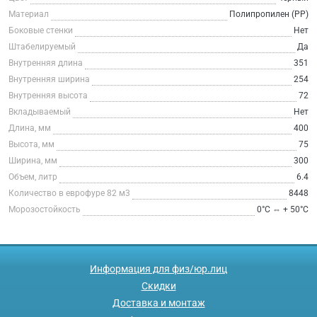
Материал
Полипропилен (PP)
Боковые стенки
Нет
Штабелируемый
Да
Внутренняя длина
351
Внутренняя ширина
254
Внутренняя высота
72
Вкладываемый
Нет
Длина, мм
400
Высота, мм
75
Ширина, мм
300
Объем, литр
6.4
Количество в еврофуре 82 м3
8448
Морозостойкость
0°С ⇔ + 50°С
Информация для физ/юр.лиц
Скидки
Доставка и монтаж