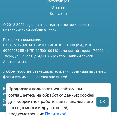
Фотогалерея
Отзывы
Контакты
© 2012-2026 region-tver.su - изготовление и продажа
металлической мебели в Твери.
Реквизиты компании:
ООО «МК» (МЕТАЛЛИЧЕСКИЕ КОНСТРУКЦИИ), ИНН
6950208255 / КПП 695001001 Юридический адрес: 170006, г.
Тверь, ул. Бебеля, д. 4/43. Директор - Папин Алексей
Анатольевич.
Любое несоответствие характеристик продукции на сайте с
фактическими – является опечаткой.
Вся информация на сайте region-tver.su носит исключительно
Продолжая пользоваться сайтом, вы
ознакомительный и справочный характер и ни при каких
соглашаетесь на обработку данных cookies
условиях не является публичной офертой. Всю дополнительную
для корректной работы сайта, анализа его
ОК
информацию можно узнать по телефонам указанным на сайте.
посещаемости и других целей,
предусмотренных
Политикой
.