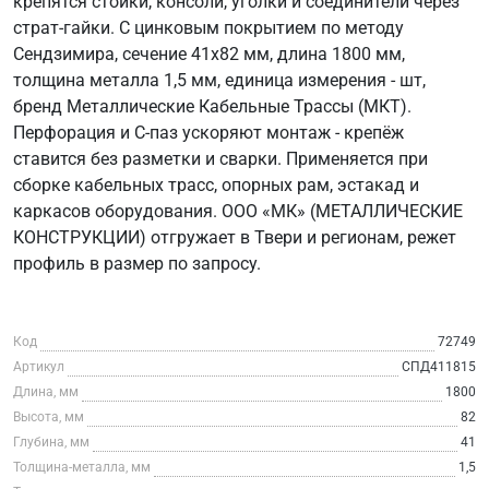
крепятся стойки, консоли, уголки и соединители через
страт-гайки. С цинковым покрытием по методу
Сендзимира, сечение 41x82 мм, длина 1800 мм,
толщина металла 1,5 мм, единица измерения - шт,
бренд Металлические Кабельные Трассы (МКТ).
Перфорация и С-паз ускоряют монтаж - крепёж
ставится без разметки и сварки. Применяется при
сборке кабельных трасс, опорных рам, эстакад и
каркасов оборудования. ООО «МК» (МЕТАЛЛИЧЕСКИЕ
КОНСТРУКЦИИ) отгружает в Твери и регионам, режет
профиль в размер по запросу.
Код
72749
Артикул
СПД411815
Длина, мм
1800
Высота, мм
82
Глубина, мм
41
Толщина-металла, мм
1,5